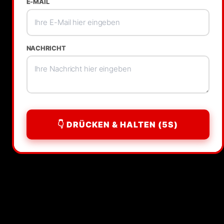
E-MAIL
NACHRICHT
👇 DRÜCKEN & HALTEN (5S)